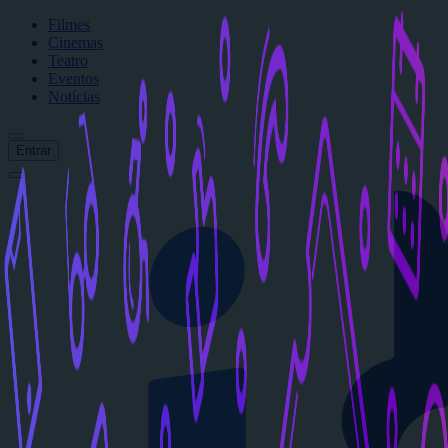
Filmes
Cinemas
Teatro
Eventos
Notícias
Entrar
Início
Filmes
Cinemas
Teatro
Eventos
Notícias