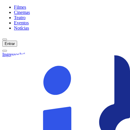
Filmes
Cinemas
Teatro
Eventos
Notícias
Entrar
Ingressos
Informações
Início
Filmes
Cinemas
Teatro
Eventos
Notícias