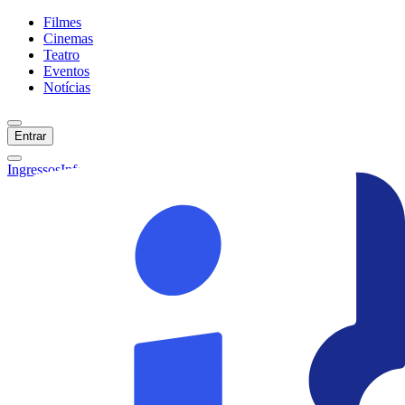
Filmes
Cinemas
Teatro
Eventos
Notícias
Entrar
Ingressos
Informações
Início
Filmes
Cinemas
Teatro
Eventos
Notícias