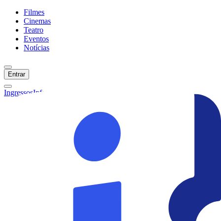
Filmes
Cinemas
Teatro
Eventos
Notícias
Entrar
Ingressos
Informações
Início
Filmes
Cinemas
Teatro
Eventos
Notícias