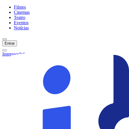
Filmes
Cinemas
Teatro
Eventos
Notícias
Entrar
Ingressos
Informações
Início
Filmes
Cinemas
Teatro
Eventos
Notícias