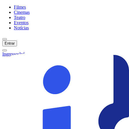
Filmes
Cinemas
Teatro
Eventos
Notícias
Entrar
Ingressos
Informações
Início
Filmes
Cinemas
Teatro
Eventos
Notícias