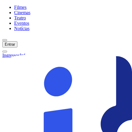
Filmes
Cinemas
Teatro
Eventos
Notícias
Entrar
Ingressos
Informações
Início
Filmes
Cinemas
Teatro
Eventos
Notícias