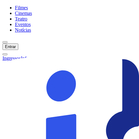
Filmes
Cinemas
Teatro
Eventos
Notícias
Entrar
Ingressos
Informações
Início
Filmes
Cinemas
Teatro
Eventos
Notícias