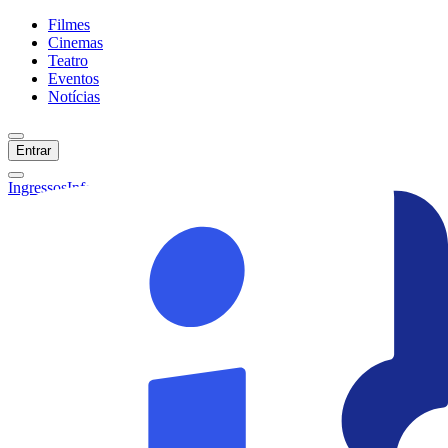
Filmes
Cinemas
Teatro
Eventos
Notícias
Entrar
Ingressos
Informações
Início
Filmes
Cinemas
Teatro
Eventos
Notícias