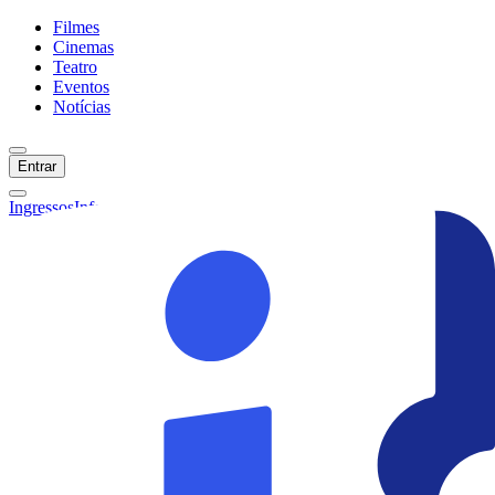
Filmes
Cinemas
Teatro
Eventos
Notícias
Entrar
Ingressos
Informações
Início
Filmes
Cinemas
Teatro
Eventos
Notícias