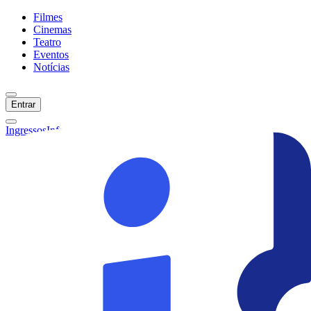
Filmes
Cinemas
Teatro
Eventos
Notícias
Entrar
Ingressos
Informações
Início
Filmes
Cinemas
Teatro
Eventos
Notícias