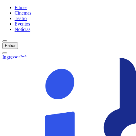
Filmes
Cinemas
Teatro
Eventos
Notícias
Entrar
Ingressos
Informações
Início
Filmes
Cinemas
Teatro
Eventos
Notícias