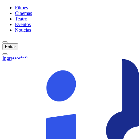
Filmes
Cinemas
Teatro
Eventos
Notícias
Entrar
Ingressos
Informações
Início
Filmes
Cinemas
Teatro
Eventos
Notícias