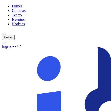
Filmes
Cinemas
Teatro
Eventos
Notícias
Entrar
Ingressos
Informações
Início
Filmes
Cinemas
Teatro
Eventos
Notícias