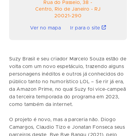
Rua do Passeio
,
38
-
Centro
,
Rio de Janeiro
-
RJ
20021-290
Ver no mapa
Ir para o site
Suzy Brasil e seu criador Marcelo Souza estão de
volta com um novo espetáculo, trazendo alguns
personagens inéditos e outros já conhecidos do
público tanto no humorístico LOL – Se rir já era,
da Amazon Prime, no qual Suzy foi vice-campeã
da terceira temporada do programa em 2023,
como também da internet.
O projeto é novo, mas a parceria não. Diogo
Camargos, Claudio Tizo e Jonatan Fonseca seus
parceiros desde Bye Bye Bangu (2021), pelo