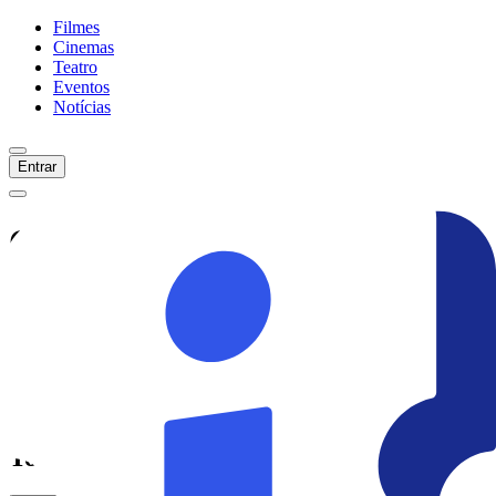
Filmes
Cinemas
Teatro
Eventos
Notícias
Entrar
Cinemas -
São Paulo
Venda de Produtos
Ingresso no Celular
Favoritos
Faça
Login
ou
Cadastre-se
para ver seus
cinemas favoritos aqui!
Todos os Cinemas