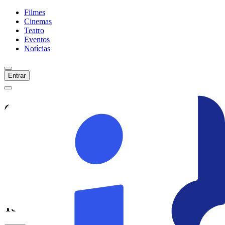
Filmes
Cinemas
Teatro
Eventos
Notícias
Entrar
Cinemas -
São Paulo
Venda de Produtos
Ingresso no Celular
Favoritos
Faça
Login
ou
Cadastre-se
para ver seus
cinemas favoritos aqui!
Todos os Cinemas