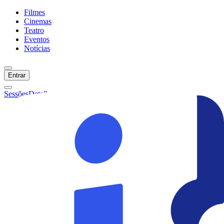
Filmes
Cinemas
Teatro
Eventos
Notícias
Entrar
Sessões
Detalhes
Ainda não temos sessões :(
Início
Filmes
Cinemas
Teatro
Eventos
Notícias