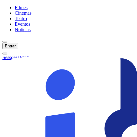
Filmes
Cinemas
Teatro
Eventos
Notícias
Entrar
Sessões
Detalhes
Ainda não temos sessões :(
Início
Filmes
Cinemas
Teatro
Eventos
Notícias