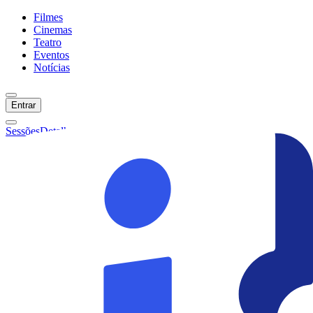
Filmes
Cinemas
Teatro
Eventos
Notícias
Entrar
Sessões
Detalhes
Ainda não temos sessões :(
Início
Filmes
Cinemas
Teatro
Eventos
Notícias