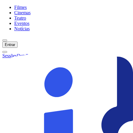
Filmes
Cinemas
Teatro
Eventos
Notícias
Entrar
Sessões
Detalhes
Ainda não temos sessões :(
Início
Filmes
Cinemas
Teatro
Eventos
Notícias