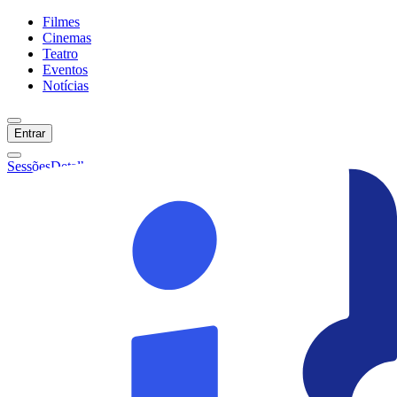
Filmes
Cinemas
Teatro
Eventos
Notícias
Entrar
Sessões
Detalhes
Ainda não temos sessões :(
Início
Filmes
Cinemas
Teatro
Eventos
Notícias