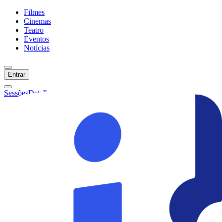
Filmes
Cinemas
Teatro
Eventos
Notícias
Entrar
Sessões
Detalhes
Ainda não temos sessões :(
Início
Filmes
Cinemas
Teatro
Eventos
Notícias