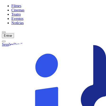
Filmes
Cinemas
Teatro
Eventos
Notícias
Entrar
Sessões
Detalhes
Ainda não temos sessões :(
Início
Filmes
Cinemas
Teatro
Eventos
Notícias