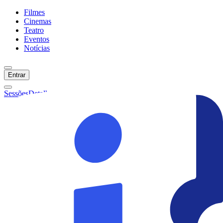
Filmes
Cinemas
Teatro
Eventos
Notícias
Entrar
Sessões
Detalhes
Ainda não temos sessões :(
Início
Filmes
Cinemas
Teatro
Eventos
Notícias