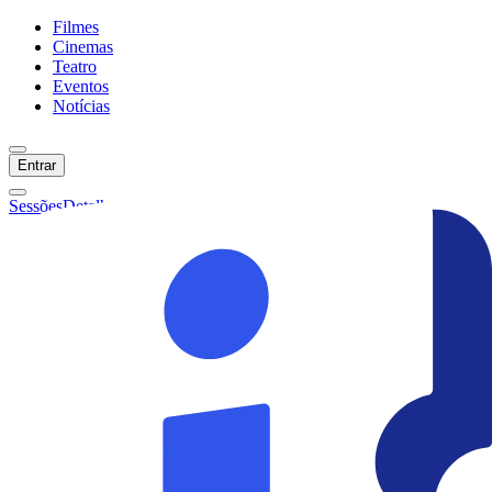
Filmes
Cinemas
Teatro
Eventos
Notícias
Entrar
Sessões
Detalhes
Ainda não temos sessões :(
Início
Filmes
Cinemas
Teatro
Eventos
Notícias