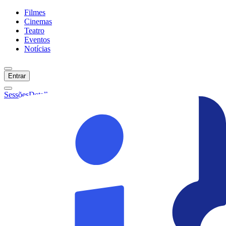
Filmes
Cinemas
Teatro
Eventos
Notícias
Entrar
Sessões
Detalhes
Ainda não temos sessões :(
Início
Filmes
Cinemas
Teatro
Eventos
Notícias