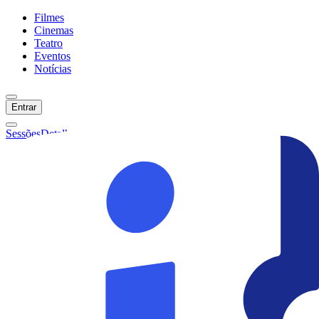
Filmes
Cinemas
Teatro
Eventos
Notícias
Entrar
Sessões
Detalhes
Ainda não temos sessões :(
Início
Filmes
Cinemas
Teatro
Eventos
Notícias