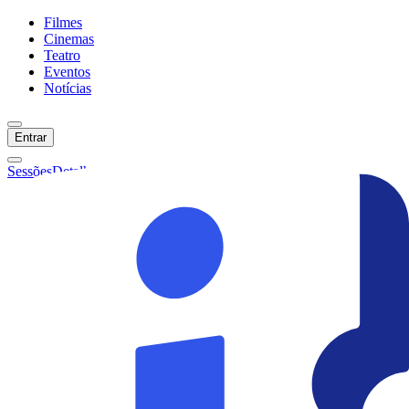
Filmes
Cinemas
Teatro
Eventos
Notícias
Entrar
Sessões
Detalhes
Ainda não temos sessões :(
Início
Filmes
Cinemas
Teatro
Eventos
Notícias