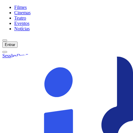
Filmes
Cinemas
Teatro
Eventos
Notícias
Entrar
Sessões
Detalhes
Ainda não temos sessões :(
Início
Filmes
Cinemas
Teatro
Eventos
Notícias