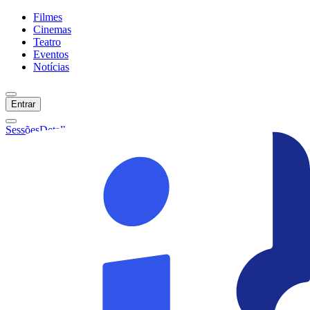
Filmes
Cinemas
Teatro
Eventos
Notícias
Entrar
Sessões
Detalhes
Ainda não temos sessões :(
Início
Filmes
Cinemas
Teatro
Eventos
Notícias