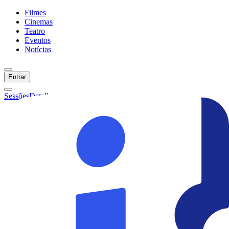
Filmes
Cinemas
Teatro
Eventos
Notícias
Entrar
Sessões
Detalhes
Ainda não temos sessões :(
Início
Filmes
Cinemas
Teatro
Eventos
Notícias