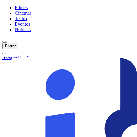
Filmes
Cinemas
Teatro
Eventos
Notícias
Entrar
Sessões
Detalhes
Ainda não temos sessões :(
Início
Filmes
Cinemas
Teatro
Eventos
Notícias