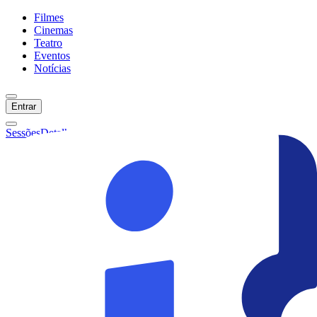
Filmes
Cinemas
Teatro
Eventos
Notícias
Entrar
Sessões
Detalhes
Ainda não temos sessões :(
Início
Filmes
Cinemas
Teatro
Eventos
Notícias