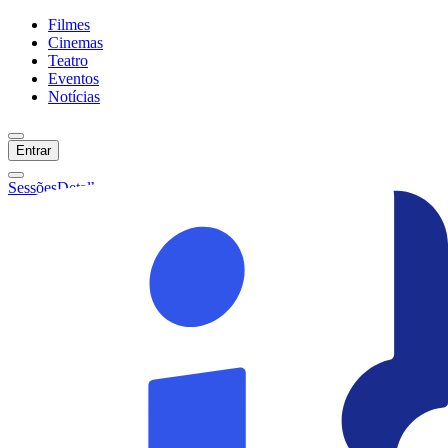
Filmes
Cinemas
Teatro
Eventos
Notícias
Entrar
Sessões
Detalhes
Ainda não temos sessões :(
Início
Filmes
Cinemas
Teatro
Eventos
Notícias