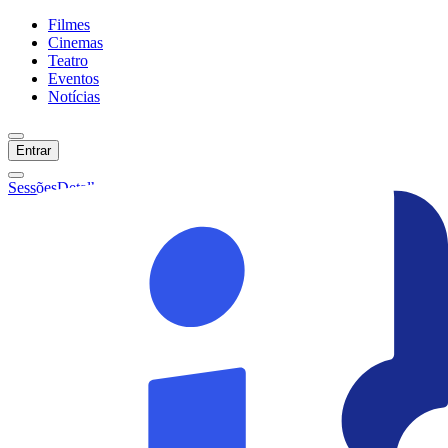
Filmes
Cinemas
Teatro
Eventos
Notícias
Entrar
Sessões
Detalhes
Ainda não temos sessões :(
Início
Filmes
Cinemas
Teatro
Eventos
Notícias