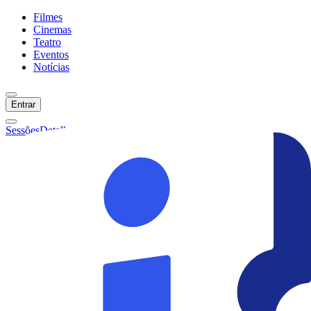
Filmes
Cinemas
Teatro
Eventos
Notícias
Entrar
Sessões
Detalhes
Ainda não temos sessões :(
Início
Filmes
Cinemas
Teatro
Eventos
Notícias