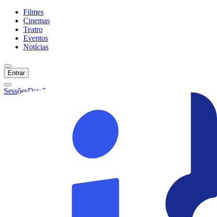
Filmes
Cinemas
Teatro
Eventos
Notícias
Entrar
Sessões
Detalhes
Ainda não temos sessões :(
Início
Filmes
Cinemas
Teatro
Eventos
Notícias