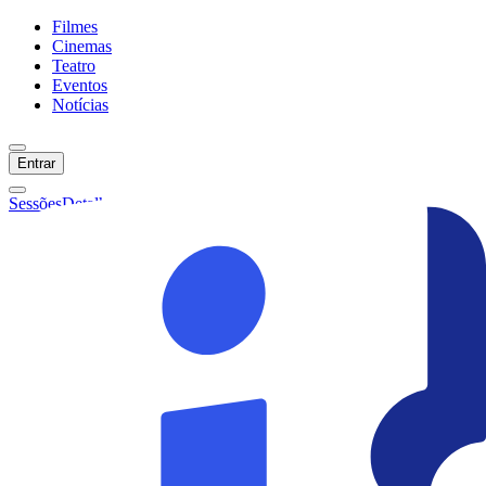
Filmes
Cinemas
Teatro
Eventos
Notícias
Entrar
Sessões
Detalhes
Ainda não temos sessões :(
Início
Filmes
Cinemas
Teatro
Eventos
Notícias