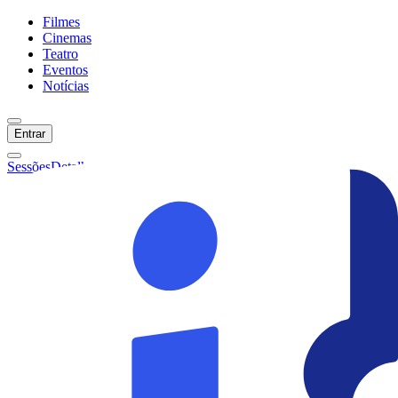
Filmes
Cinemas
Teatro
Eventos
Notícias
Entrar
Sessões
Detalhes
Ainda não temos sessões :(
Início
Filmes
Cinemas
Teatro
Eventos
Notícias