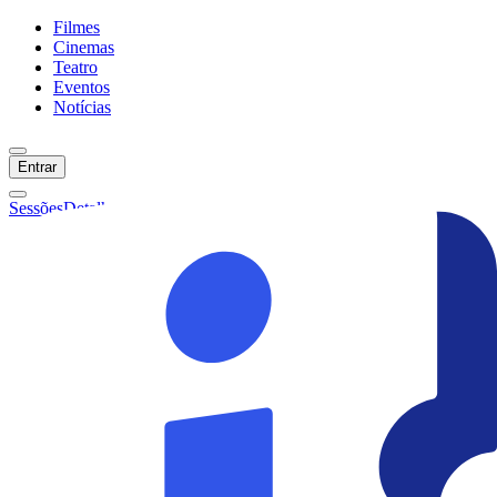
Filmes
Cinemas
Teatro
Eventos
Notícias
Entrar
Sessões
Detalhes
Ainda não temos sessões :(
Início
Filmes
Cinemas
Teatro
Eventos
Notícias