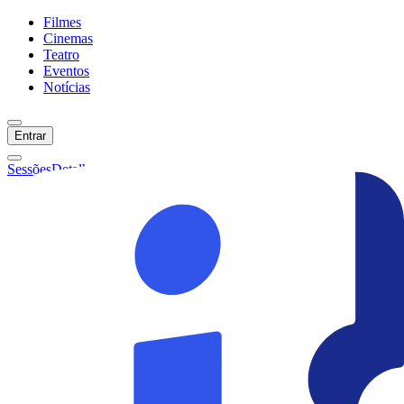
Filmes
Cinemas
Teatro
Eventos
Notícias
Entrar
Sessões
Detalhes
Ainda não temos sessões :(
Início
Filmes
Cinemas
Teatro
Eventos
Notícias