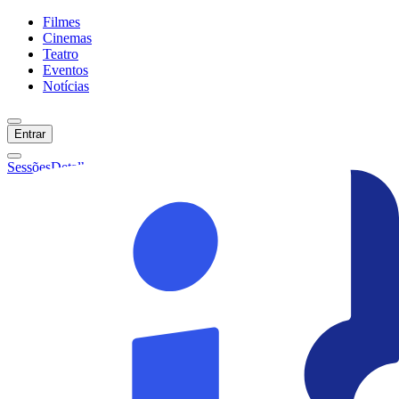
Filmes
Cinemas
Teatro
Eventos
Notícias
Entrar
Sessões
Detalhes
Ainda não temos sessões :(
Início
Filmes
Cinemas
Teatro
Eventos
Notícias