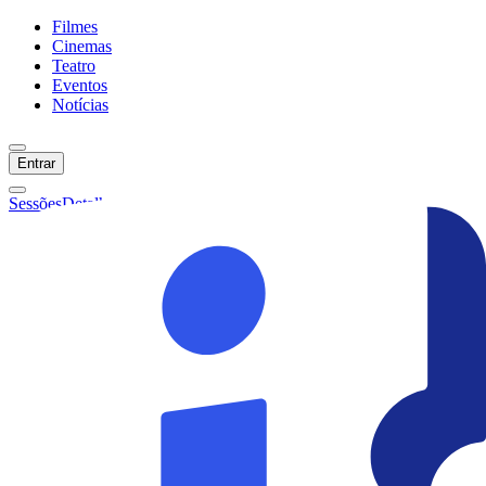
Filmes
Cinemas
Teatro
Eventos
Notícias
Entrar
Sessões
Detalhes
Ainda não temos sessões :(
Início
Filmes
Cinemas
Teatro
Eventos
Notícias