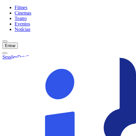
Filmes
Cinemas
Teatro
Eventos
Notícias
Entrar
Sessões
Detalhes
Ainda não temos sessões :(
Início
Filmes
Cinemas
Teatro
Eventos
Notícias