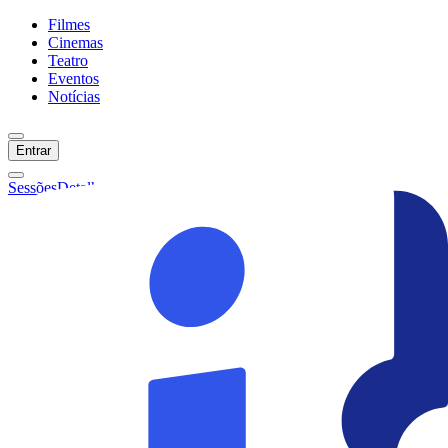
Filmes
Cinemas
Teatro
Eventos
Notícias
Entrar
Sessões
Detalhes
Ainda não temos sessões :(
Início
Filmes
Cinemas
Teatro
Eventos
Notícias